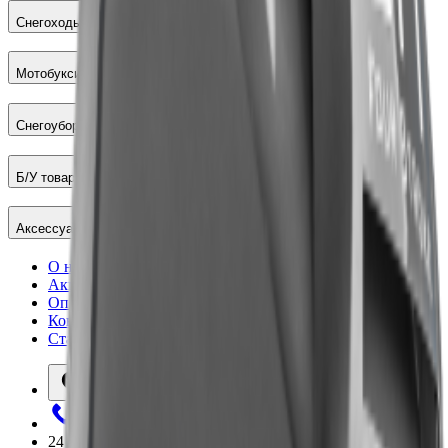
Снегоходы
Мотобуксировщики
Снегоуборщики
Б/У товары
Аксессуары
О нас
Акции
Оплата и доставка
Контакты
Статьи
Иваново
8 (800) 444-18-42
24/7
Работаем круглосуточно